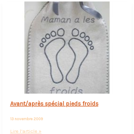
Avant/après spécial pieds froids
13 novembre 2009
Avant/après
Lire l’article »