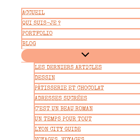
Aller
ACCUEIL
au
QUI SUIS-JE ?
contenu
PORTFOLIO
BLOG
LES DERNIERS ARTICLES
DESSIN
PÂTISSERIE ET CHOCOLAT
ADRESSES SUCRÉES
C’EST UN BEAU ROMAN
UN TEMPS POUR TOUT
LYON CITY GUIDE