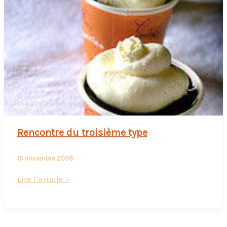
Lyon
:
j’y
étais
!
Rencontre du troisième type
15 novembre 2008
Rencontre
Lire l’article »
du
troisième
type