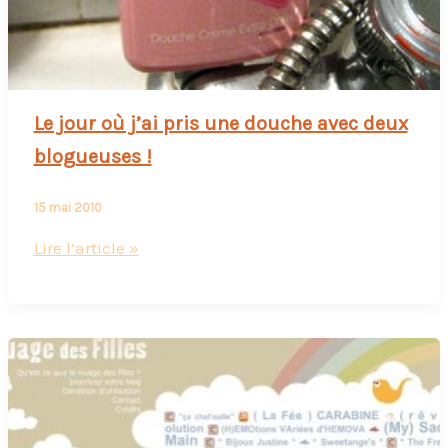
Le jour où j’ai pris une douche avec deux
blogueuses !
15 mai 2010
Le
Lire l’article »
jour
où
j’ai
pris
une
douche
avec