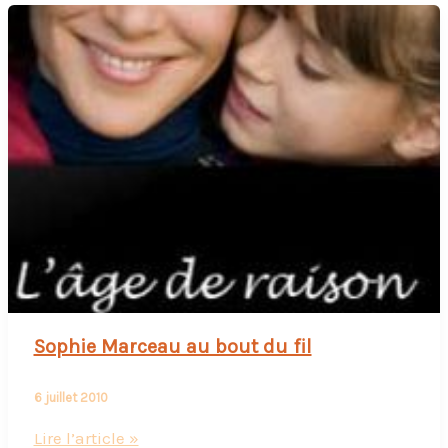
Sophie Marceau au bout du fil
6 juillet 2010
Sophie
Lire l’article »