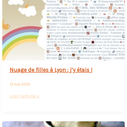
deux
blogueuses
!
Nuage de filles à Lyon : j’y étais !
13 mai 2009
Nuage
Lire l’article »
de
filles
à