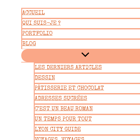
Aller
ACCUEIL
au
QUI SUIS-JE ?
contenu
PORTFOLIO
BLOG
LES DERNIERS ARTICLES
DESSIN
PÂTISSERIE ET CHOCOLAT
ADRESSES SUCRÉES
C’EST UN BEAU ROMAN
UN TEMPS POUR TOUT
LYON CITY GUIDE