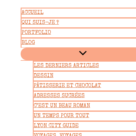
Aller
ACCUEIL
au
QUI SUIS-JE ?
contenu
PORTFOLIO
BLOG
LES DERNIERS ARTICLES
DESSIN
PÂTISSERIE ET CHOCOLAT
ADRESSES SUCRÉES
C’EST UN BEAU ROMAN
UN TEMPS POUR TOUT
LYON CITY GUIDE