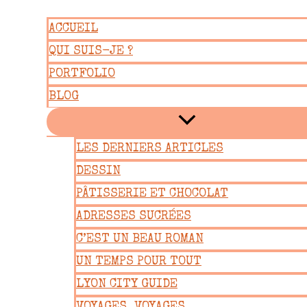
Aller
ACCUEIL
au
QUI SUIS-JE ?
contenu
PORTFOLIO
BLOG
LES DERNIERS ARTICLES
DESSIN
PÂTISSERIE ET CHOCOLAT
ADRESSES SUCRÉES
C’EST UN BEAU ROMAN
UN TEMPS POUR TOUT
LYON CITY GUIDE