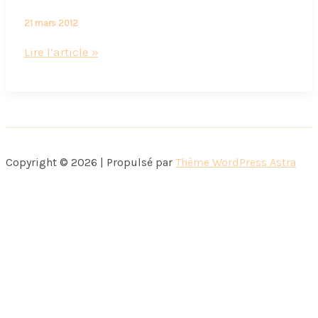
21 mars 2012
La
Lire l’article »
Corse
:
une
montagne
dans
Copyright © 2026 | Propulsé par
Thème WordPress Astra
la
mer