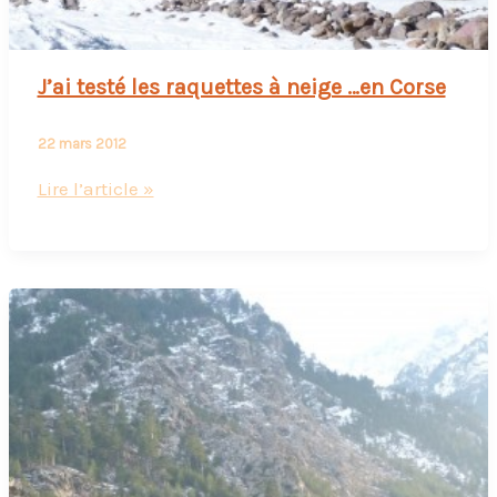
J’ai testé les raquettes à neige …en Corse
22 mars 2012
J’ai
Lire l’article »
testé
les
raquettes
à
neige
…
en
Corse