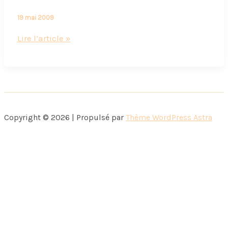
19 mai 2009
Interview
Lire l’article »
Thierry
Pastor
du
mois
de
Copyright © 2026 | Propulsé par
Thème WordPress Astra
Mai
(3)