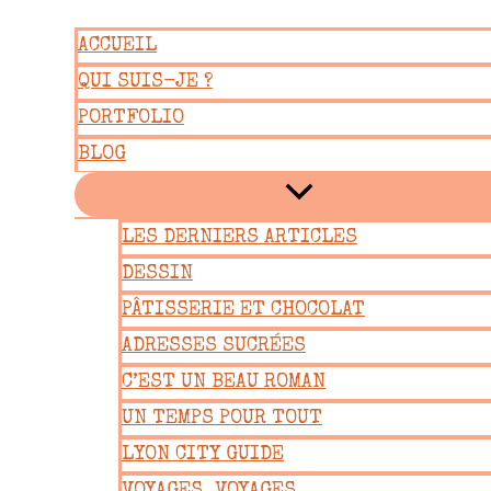
Aller
ACCUEIL
au
QUI SUIS-JE ?
contenu
PORTFOLIO
BLOG
LES DERNIERS ARTICLES
DESSIN
PÂTISSERIE ET CHOCOLAT
ADRESSES SUCRÉES
C’EST UN BEAU ROMAN
UN TEMPS POUR TOUT
LYON CITY GUIDE