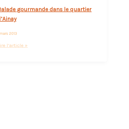
Balade gourmande dans le quartier
d’Ainay
 mars 2013
alade
ire l’article »
gourmande
ans
e
uartier
’Ainay