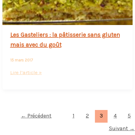
Les Gasteliers : la pâtisserie sans gluten
mais avec du goût
15 mars 2017
Les
Lire l’article »
Gasteliers
:
la
pâtisserie
sans
←
Précédent
1
2
3
4
5
gluten
Suivant
→
mais