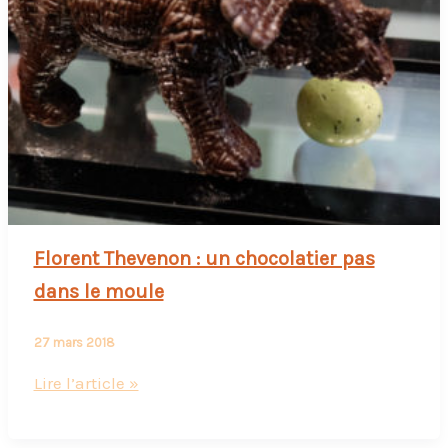
Florent Thevenon : un chocolatier pas
dans le moule
27 mars 2018
Florent
Lire l’article »
Thevenon
: