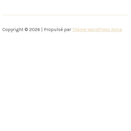
avec
du
goût
Copyright © 2026 | Propulsé par
Thème WordPress Astra