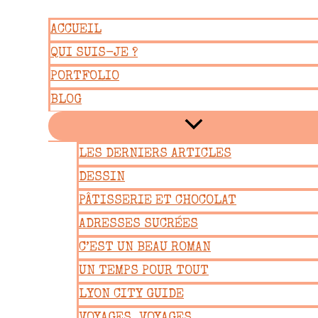
Aller
ACCUEIL
au
QUI SUIS-JE ?
contenu
PORTFOLIO
BLOG
LES DERNIERS ARTICLES
DESSIN
PÂTISSERIE ET CHOCOLAT
ADRESSES SUCRÉES
C’EST UN BEAU ROMAN
UN TEMPS POUR TOUT
LYON CITY GUIDE