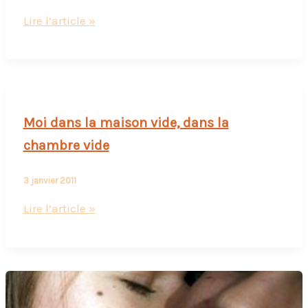
3
Lire l’article »
raisons
d’aller
voir
Camille
Redouble
Moi dans la maison vide, dans la
chambre vide
3 janvier 2011
Moi
Lire l’article »
dans
la
maison
vide,
dans