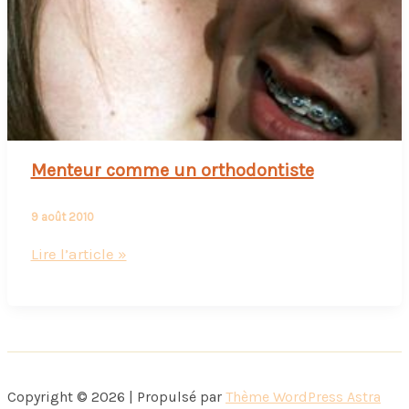
la
chambre
vide
Menteur comme un orthodontiste
9 août 2010
Menteur
Lire l’article »
comme
un
orthodontiste
Copyright © 2026 | Propulsé par
Thème WordPress Astra