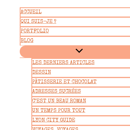
Aller
ACCUEIL
au
QUI SUIS-JE ?
contenu
PORTFOLIO
BLOG
LES DERNIERS ARTICLES
DESSIN
PÂTISSERIE ET CHOCOLAT
ADRESSES SUCRÉES
C’EST UN BEAU ROMAN
UN TEMPS POUR TOUT
LYON CITY GUIDE