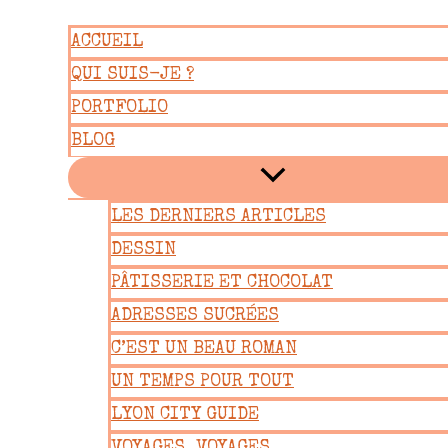
Aller
ACCUEIL
au
QUI SUIS-JE ?
contenu
PORTFOLIO
BLOG
LES DERNIERS ARTICLES
DESSIN
PÂTISSERIE ET CHOCOLAT
ADRESSES SUCRÉES
C’EST UN BEAU ROMAN
UN TEMPS POUR TOUT
LYON CITY GUIDE