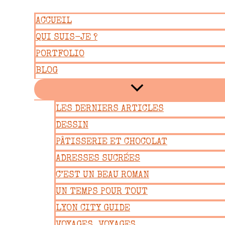
Aller
ACCUEIL
au
QUI SUIS-JE ?
contenu
PORTFOLIO
BLOG
LES DERNIERS ARTICLES
DESSIN
PÂTISSERIE ET CHOCOLAT
ADRESSES SUCRÉES
C’EST UN BEAU ROMAN
UN TEMPS POUR TOUT
LYON CITY GUIDE