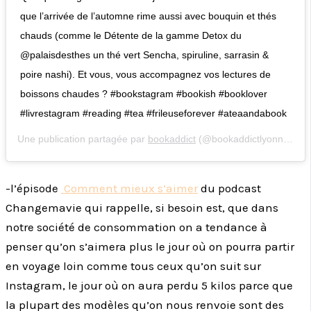
que l’arrivée de l’automne rime aussi avec bouquin et thés
chauds (comme le Détente de la gamme Detox du
@palaisdesthes un thé vert Sencha, spiruline, sarrasin &
poire nashi). Et vous, vous accompagnez vos lectures de
boissons chaudes ? #bookstagram #bookish #booklover
#livrestagram #reading #tea #frileuseforever #ateaandabook
Une publication partagée par
bookaddict
(@bookaddictlyonnaise) le
-l’épisode
Comment mieux s’aimer
du podcast
Changemavie qui rappelle, si besoin est, que dans
notre société de consommation on a tendance à
penser qu’on s’aimera plus le jour où on pourra partir
en voyage loin comme tous ceux qu’on suit sur
Instagram, le jour où on aura perdu 5 kilos parce que
la plupart des modèles qu’on nous renvoie sont des