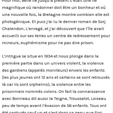
Pour moi, Belle île jusqu’à présent c’était une île
magnifique où randonner doit être un bonheur et où
une nouvelle fois, la Bretagne montre combien elle est
photogénique. Et puis j’ai lu le dernier roman de Sorj
Chalendon, L’enragé, et j’ai découvert que l’île avait
accueilli sur ses terres un centre de redressement pour
mineurs, euphémisme pour ne pas dire prison.
L’intrigue se situe en 1934 et nous plonge dans la
première partie dans un univers violent, la violence
des gardiens (appelés moniteurs) envers les enfants
(les plus jeunes ont 12 ans et certains se sont retrouvés
là car ils sont orphelins), la violence entre les
prisonniers nommés colons. On fait la connaissance
avec Bonneau dit aussi la Teigne, Trousselot, Loiseau
peu de temps avant l’évasion de 56 enfants. Tous ont
été capturés sauf un et c’est dans sa peau que Sorj