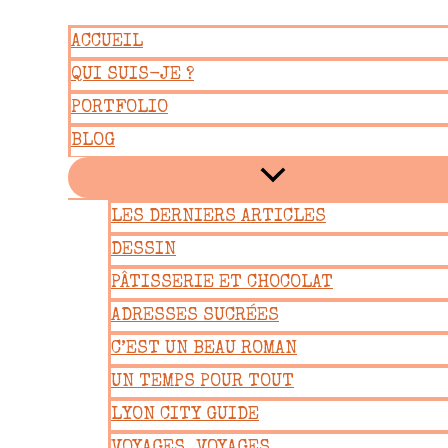
Aller
ACCUEIL
au
QUI SUIS-JE ?
contenu
PORTFOLIO
BLOG
LES DERNIERS ARTICLES
DESSIN
PÂTISSERIE ET CHOCOLAT
ADRESSES SUCRÉES
C’EST UN BEAU ROMAN
UN TEMPS POUR TOUT
LYON CITY GUIDE