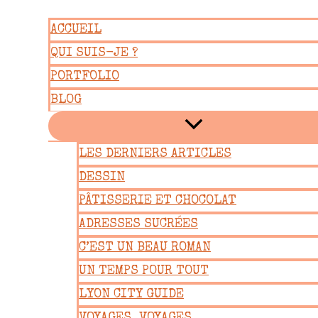
Aller
ACCUEIL
au
QUI SUIS-JE ?
contenu
PORTFOLIO
BLOG
LES DERNIERS ARTICLES
DESSIN
PÂTISSERIE ET CHOCOLAT
ADRESSES SUCRÉES
C’EST UN BEAU ROMAN
UN TEMPS POUR TOUT
LYON CITY GUIDE