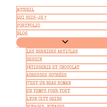
Aller
ACCUEIL
au
QUI SUIS-JE ?
contenu
PORTFOLIO
BLOG
LES DERNIERS ARTICLES
DESSIN
PÂTISSERIE ET CHOCOLAT
ADRESSES SUCRÉES
C’EST UN BEAU ROMAN
UN TEMPS POUR TOUT
LYON CITY GUIDE