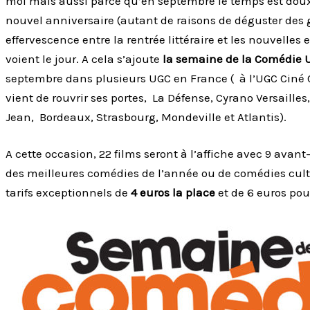
moi mais aussi parce qu’en septembre le temps est dou
nouvel anniversaire (autant de raisons de déguster des g
effervescence entre la rentrée littéraire et les nouvelles
voient le jour. A cela s’ajoute
la semaine de la Comédie 
septembre dans plusieurs UGC en France ( à l’UGC Ciné C
vient de rouvrir ses portes, La Défense, Cyrano Versailles
Jean, Bordeaux, Strasbourg, Mondeville et Atlantis).
A cette occasion, 22 films seront à l’affiche avec 9 avan
des meilleures comédies de l’année ou de comédies cul
tarifs exceptionnels de
4 euros la place
et de 6 euros pou