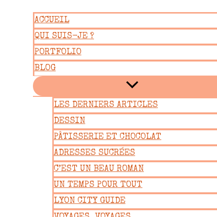
Aller
ACCUEIL
au
QUI SUIS-JE ?
contenu
PORTFOLIO
BLOG
LES DERNIERS ARTICLES
DESSIN
PÂTISSERIE ET CHOCOLAT
ADRESSES SUCRÉES
C’EST UN BEAU ROMAN
UN TEMPS POUR TOUT
LYON CITY GUIDE