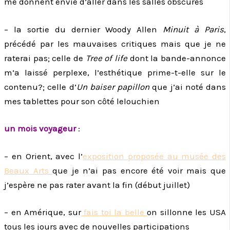
me donnent envie d’aller dans les salles obscures
– la sortie du dernier Woody Allen
Minuit à Paris
,
précédé par les mauvaises critiques mais que je ne
raterai pas; celle de
Tree of life
dont la bande-annonce
m’a laissé perplexe, l’esthétique prime-t-elle sur le
contenu?; celle d’
Un baiser papillon
que j’ai noté dans
mes tablettes pour son côté lelouchien
un mois voyageur
:
– en Orient, avec l’
exposition proposée au musée des
Beaux Arts
que je n’ai pas encore été voir mais que
j’espère ne pas rater avant la fin (début juillet)
– en Amérique, sur
fais toi la belle
on sillonne les USA
tous les jours avec de nouvelles participations