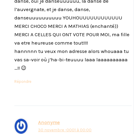
danse, oui je danseuuuuuu, la danse de
l’auvergnate, et je danse, danse,
danseuuuuuuuuuu YOUHOUUUUUUUUUUUU
MERCI CHOCO MERCI A MATHIAS (enchanté))
MERCI A CELLES QUI ONT VOTE POUR MOI, ma fille
va etre heureuse comme tout!!!!
hannnnn tu veux mon adresse alors whouaaa tu
vas sa-voir où j’ha-bi-teuuuu laaa laaaaaaaaaa
…!! 😉
Répondre
Anonyme
30 novembre -0001 à 00:00