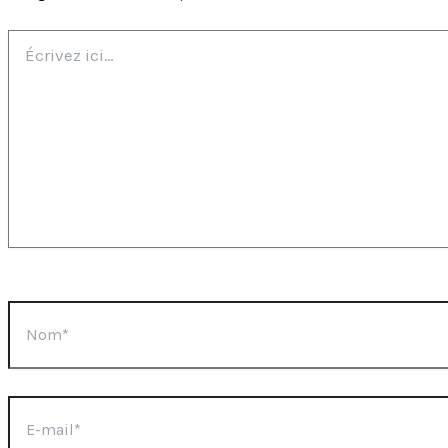
Écrivez
ici…
Nom*
E-
mail*