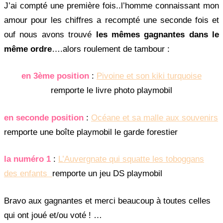
J’ai compté une première fois..l’homme connaissant mon
amour pour les chiffres a recompté une seconde fois et
ouf nous avons trouvé
les mêmes gagnantes dans le
même ordre
….alors roulement de tambour :
en 3ème position
:
Pivoine et son kiki turquoise
remporte le livre photo playmobil
en seconde position
:
Océane et sa malle aux souvenirs
remporte une boîte playmobil le garde forestier
la numéro 1
:
L’Auvergnate qui squatte les toboggans
des enfants
remporte un jeu DS playmobil
Bravo aux gagnantes et merci beaucoup à toutes celles
qui ont joué et/ou voté ! …