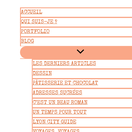
Aller
ACCUEIL
au
QUI SUIS-JE ?
contenu
PORTFOLIO
BLOG
LES DERNIERS ARTICLES
DESSIN
PÂTISSERIE ET CHOCOLAT
ADRESSES SUCRÉES
C’EST UN BEAU ROMAN
UN TEMPS POUR TOUT
LYON CITY GUIDE