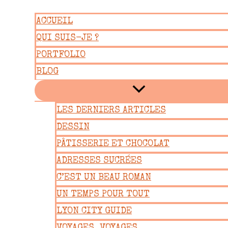
Aller
ACCUEIL
au
QUI SUIS-JE ?
contenu
PORTFOLIO
BLOG
LES DERNIERS ARTICLES
DESSIN
PÂTISSERIE ET CHOCOLAT
ADRESSES SUCRÉES
C’EST UN BEAU ROMAN
UN TEMPS POUR TOUT
LYON CITY GUIDE