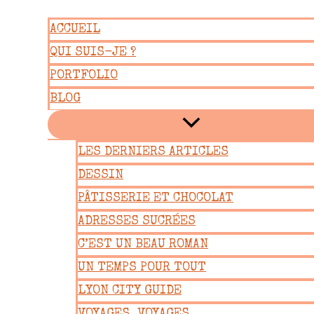
Aller
ACCUEIL
au
QUI SUIS-JE ?
contenu
PORTFOLIO
BLOG
LES DERNIERS ARTICLES
DESSIN
PÂTISSERIE ET CHOCOLAT
ADRESSES SUCRÉES
C’EST UN BEAU ROMAN
UN TEMPS POUR TOUT
LYON CITY GUIDE