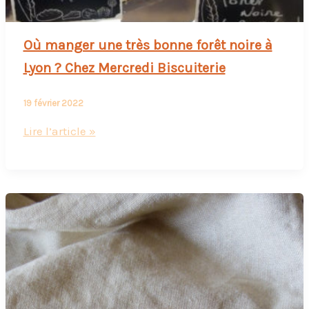
Où manger une très bonne forêt noire à
Lyon ? Chez Mercredi Biscuiterie
19 février 2022
Où
Lire l’article »
manger
une
très
bonne
forêt
noire
à
Lyon
?