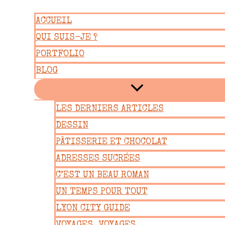
Aller
ACCUEIL
au
QUI SUIS-JE ?
contenu
PORTFOLIO
BLOG
LES DERNIERS ARTICLES
DESSIN
PÂTISSERIE ET CHOCOLAT
ADRESSES SUCRÉES
C’EST UN BEAU ROMAN
UN TEMPS POUR TOUT
LYON CITY GUIDE