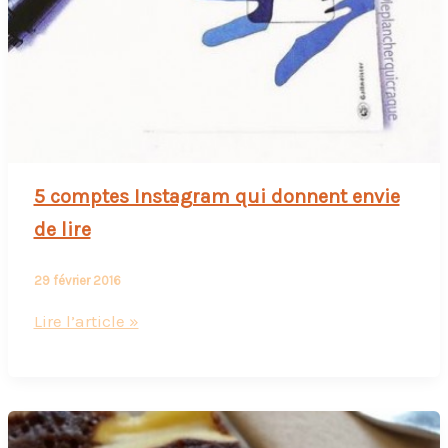
5 comptes Instagram qui donnent envie
de lire
29 février 2016
5
Lire l’article »
comptes
Instagram
qui
donnent