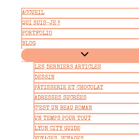
Aller
ACCUEIL
au
QUI SUIS-JE ?
contenu
PORTFOLIO
BLOG
LES DERNIERS ARTICLES
DESSIN
PÂTISSERIE ET CHOCOLAT
ADRESSES SUCRÉES
C’EST UN BEAU ROMAN
UN TEMPS POUR TOUT
LYON CITY GUIDE