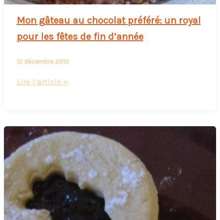
Mon gâteau au chocolat préféré: un royal
pour les fêtes de fin d’année
12 décembre 2010
Mon
Lire l’article »
gâteau
au
chocolat
préféré:
un
royal
pour
les
fêtes
de