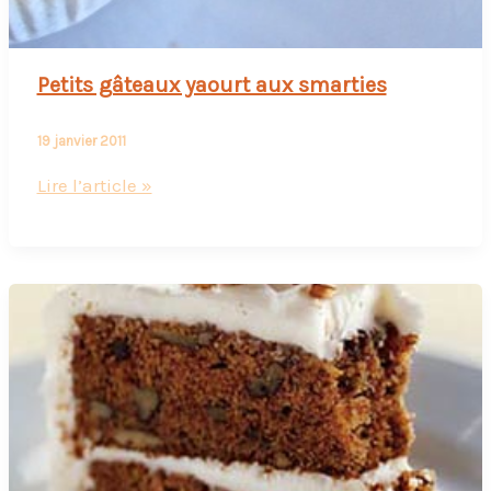
Petits gâteaux yaourt aux smarties
19 janvier 2011
Petits
Lire l’article »
gâteaux
yaourt
aux
smarties