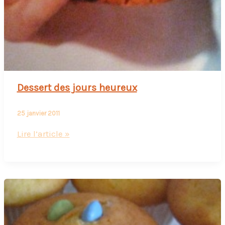
Dessert des jours heureux
25 janvier 2011
Dessert
Lire l’article »
des
jours
heureux