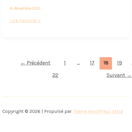
8 décembre 2010
Petits
Lire l’article »
sablés
au
nutella
←
Précédent
1
…
17
18
19
22
Suivant
→
Copyright © 2026 | Propulsé par
Thème WordPress Astra