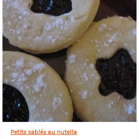
fin
d’année
Petits sablés au nutella