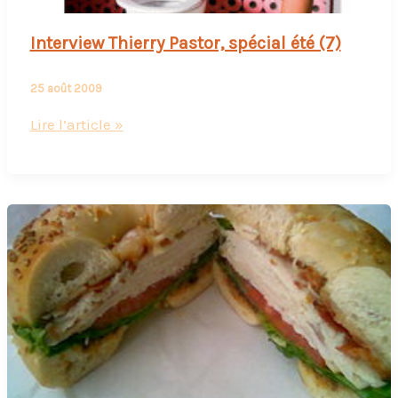
Interview Thierry Pastor, spécial été (7)
25 août 2009
Interview
Lire l’article »
Thierry
Pastor,
spécial
été
(7)