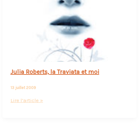
bébé
Julia Roberts, la Traviata et moi
13 juillet 2009
Julia
Lire l’article »
Roberts,
la
Traviata
et