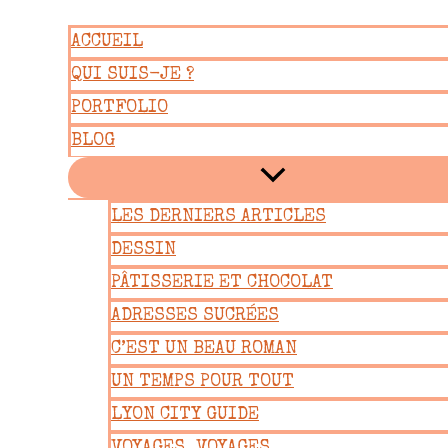
Aller
ACCUEIL
au
QUI SUIS-JE ?
contenu
PORTFOLIO
BLOG
LES DERNIERS ARTICLES
DESSIN
PÂTISSERIE ET CHOCOLAT
ADRESSES SUCRÉES
C’EST UN BEAU ROMAN
UN TEMPS POUR TOUT
LYON CITY GUIDE