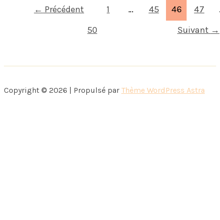
moi
←
Précédent
1
…
45
46
47
50
Suivant
→
Copyright © 2026 | Propulsé par
Thème WordPress Astra