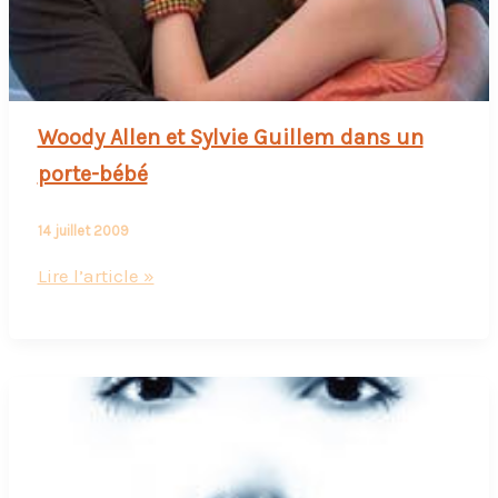
Woody Allen et Sylvie Guillem dans un
porte-bébé
14 juillet 2009
Woody
Lire l’article »
Allen
et
Sylvie
Guillem
dans
un
porte-