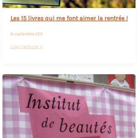
Les 15 livres qui me font aimer la rentrée !
8 septembre 2011
Les
Lire l’article »
15
livres
qui
me
font
aimer
la
rentrée
!