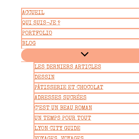
Aller
ACCUEIL
au
QUI SUIS-JE ?
contenu
PORTFOLIO
BLOG
LES DERNIERS ARTICLES
DESSIN
PÂTISSERIE ET CHOCOLAT
ADRESSES SUCRÉES
C’EST UN BEAU ROMAN
UN TEMPS POUR TOUT
LYON CITY GUIDE