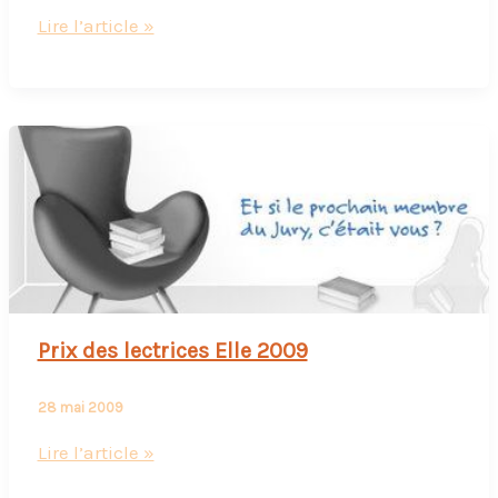
Ma
Lire l’article »
rentrée
littéraire
2010
Prix des lectrices Elle 2009
28 mai 2009
Prix
Lire l’article »
des