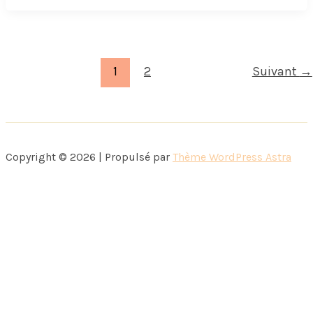
lectrices
Elle
2009
1
2
Suivant
→
Copyright © 2026 | Propulsé par
Thème WordPress Astra