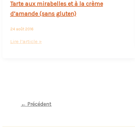
Tarte aux mirabelles et à la crème
d’amande (sans gluten)
24 août 2016
Tarte
Lire l’article »
aux
mirabelles
et
à
la
crème
d’amande
←
Précédent
(sans
gluten)