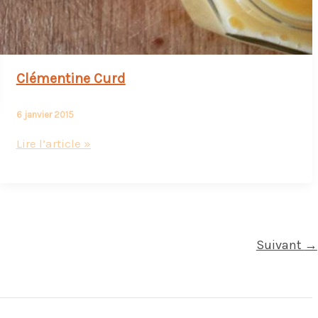
Clémentine Curd
6 janvier 2015
Clémentine
Lire l’article »
Curd
Suivant
→