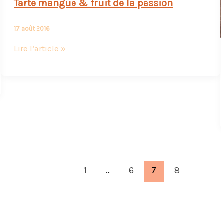
Tarte mangue & fruit de la passion
17 août 2016
Tarte
Lire l’article »
mangue
&
fruit
de
la
passion
1
…
6
7
8