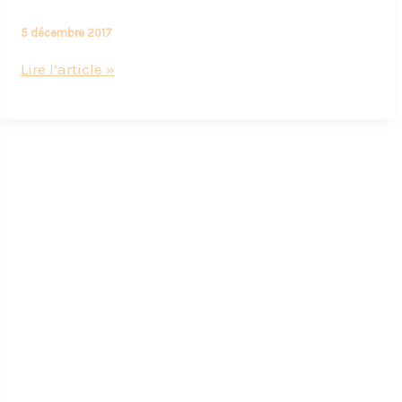
5 décembre 2017
Un
Lire l’article »
moment
gourmand
et
croquant
:
La
Pâtisserie
de
Cyril
Lignac