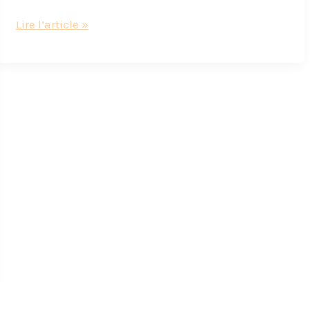
Le
Lire l’article »
meilleur
pâtissier
spécial
biscuits