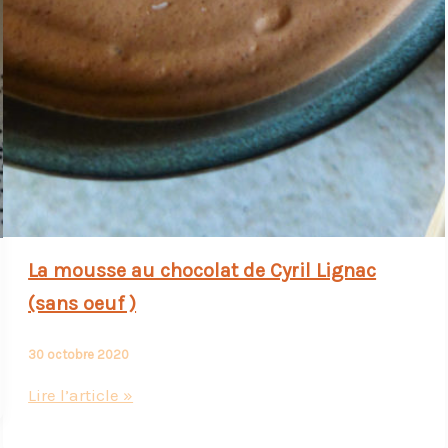
La mousse au chocolat de Cyril Lignac
(sans oeuf )
30 octobre 2020
La
Lire l’article »
mousse