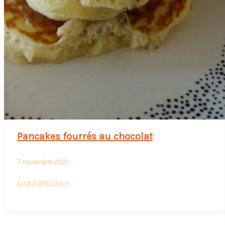
Pancakes fourrés au chocolat
7 novembre 2021
Pancakes
Lire l’article »
fourrés
au
chocolat