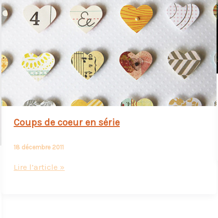
Coups de coeur en série
18 décembre 2011
Coups
Lire l’article »
de
coeur
en