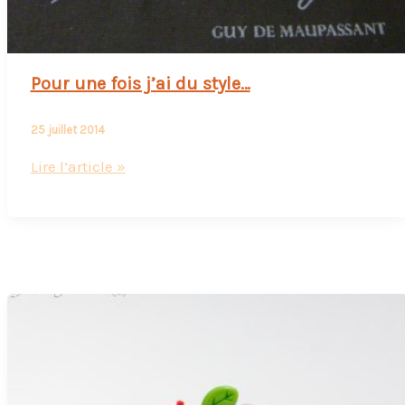
Pour une fois j’ai du style…
25 juillet 2014
Pour
Lire l’article »
une
fois
j’ai
du
style…