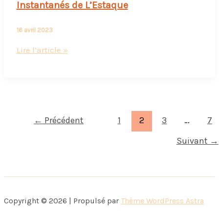
Instantanés de L’Estaque
16 avril 2023
Instantanés
Lire l’article »
de
L’Estaque
←
Précédent
1
2
3
…
7
Suivant
→
Copyright © 2026 | Propulsé par
Thème WordPress Astra