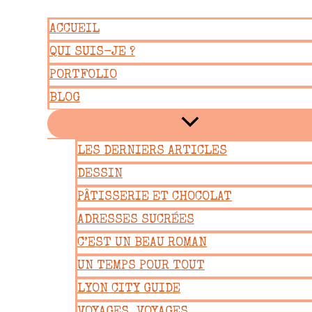
Aller
ACCUEIL
au
QUI SUIS-JE ?
contenu
PORTFOLIO
BLOG
LES DERNIERS ARTICLES
DESSIN
PÂTISSERIE ET CHOCOLAT
ADRESSES SUCRÉES
C’EST UN BEAU ROMAN
UN TEMPS POUR TOUT
LYON CITY GUIDE