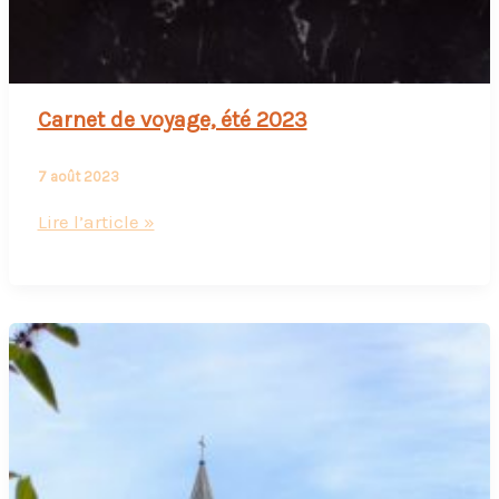
Carnet de voyage, été 2023
7 août 2023
Carnet
Lire l’article »
de
voyage,
été
2023