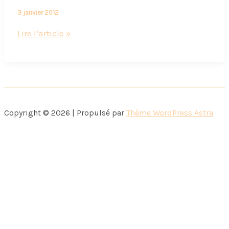
3 janvier 2012
Un
Lire l’article »
dernier
coup
d’oeil
dans
le
Copyright © 2026 | Propulsé par
Thème WordPress Astra
rétroviseur