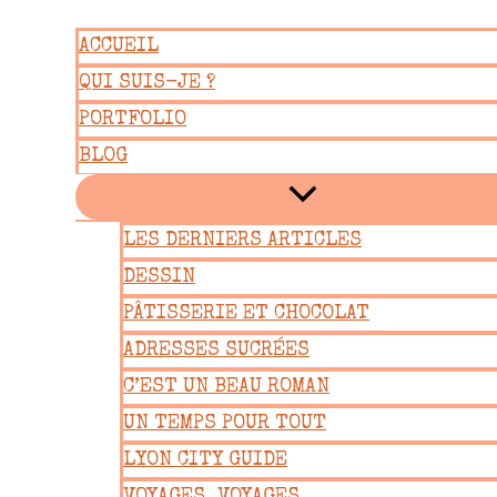
Aller
ACCUEIL
au
QUI SUIS-JE ?
contenu
PORTFOLIO
BLOG
LES DERNIERS ARTICLES
DESSIN
PÂTISSERIE ET CHOCOLAT
ADRESSES SUCRÉES
C’EST UN BEAU ROMAN
UN TEMPS POUR TOUT
LYON CITY GUIDE