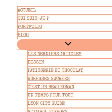
Aller
ACCUEIL
au
QUI SUIS-JE ?
contenu
PORTFOLIO
BLOG
LES DERNIERS ARTICLES
DESSIN
PÂTISSERIE ET CHOCOLAT
ADRESSES SUCRÉES
C’EST UN BEAU ROMAN
UN TEMPS POUR TOUT
LYON CITY GUIDE