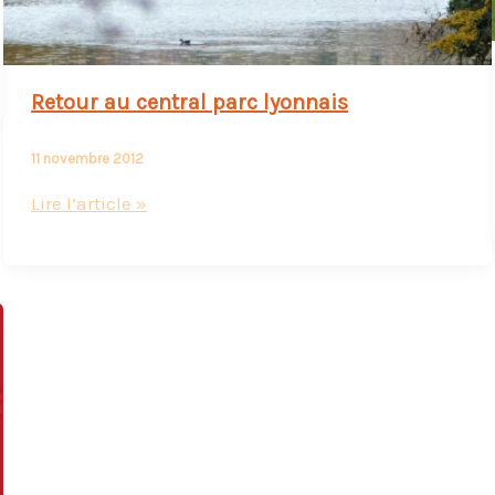
Retour au central parc lyonnais
11 novembre 2012
Retour
Lire l’article »
au
central
parc
lyonnais