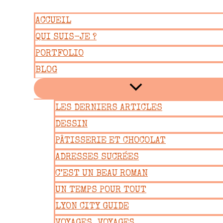
Aller
ACCUEIL
au
QUI SUIS-JE ?
contenu
PORTFOLIO
BLOG
LES DERNIERS ARTICLES
DESSIN
PÂTISSERIE ET CHOCOLAT
ADRESSES SUCRÉES
C’EST UN BEAU ROMAN
UN TEMPS POUR TOUT
LYON CITY GUIDE