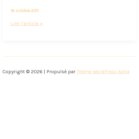
18 octobre 2011
Des
Lire l’article »
menhirs
et
des
fenêtres
rondes
Copyright © 2026 | Propulsé par
Thème WordPress Astra
:
la
Pointe
de
Bilgroix