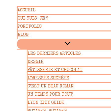
Aller
ACCUEIL
au
QUI SUIS-JE ?
contenu
PORTFOLIO
BLOG
LES DERNIERS ARTICLES
DESSIN
PÂTISSERIE ET CHOCOLAT
ADRESSES SUCRÉES
C’EST UN BEAU ROMAN
UN TEMPS POUR TOUT
LYON CITY GUIDE