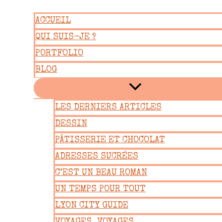
Aller
ACCUEIL
au
QUI SUIS-JE ?
contenu
PORTFOLIO
BLOG
LES DERNIERS ARTICLES
DESSIN
PÂTISSERIE ET CHOCOLAT
ADRESSES SUCRÉES
C’EST UN BEAU ROMAN
UN TEMPS POUR TOUT
LYON CITY GUIDE