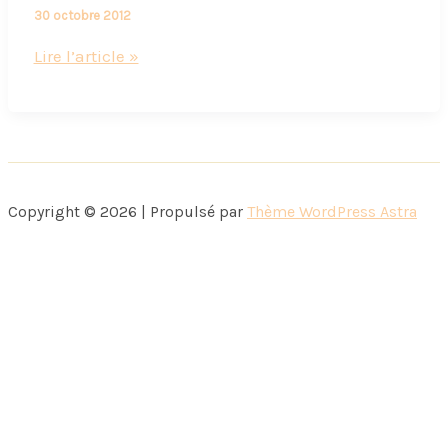
30 octobre 2012
Tea,
Lire l’article »
feu
de
bois
et
thalasso
Copyright © 2026 | Propulsé par
Thème WordPress Astra