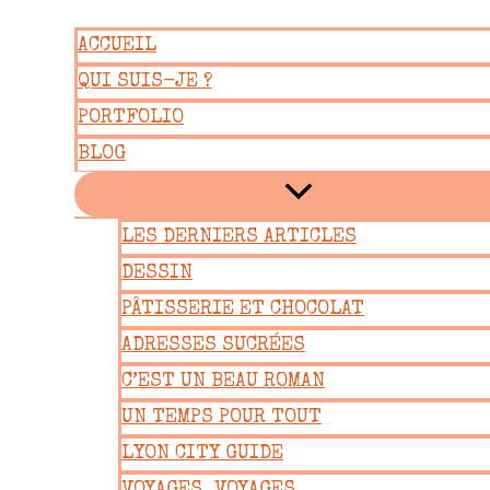
Aller
ACCUEIL
au
QUI SUIS-JE ?
contenu
PORTFOLIO
BLOG
LES DERNIERS ARTICLES
DESSIN
PÂTISSERIE ET CHOCOLAT
ADRESSES SUCRÉES
C’EST UN BEAU ROMAN
UN TEMPS POUR TOUT
LYON CITY GUIDE