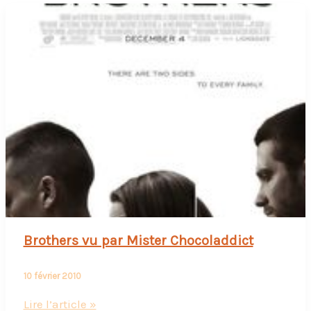
Brothers vu par Mister Chocoladdict
10 février 2010
Brothers
Lire l’article »