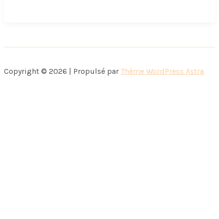
vu
par
Mister
Chocoladdict
Copyright © 2026 | Propulsé par
Thème WordPress Astra