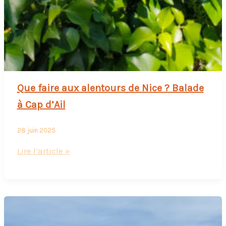
Que faire aux alentours de Nice ? Balade
à Cap d’Ail
28 juin 2025
Que
Lire l’article »
faire
aux
alentours
de
Nice