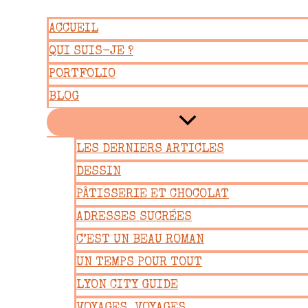
Aller
ACCUEIL
au
QUI SUIS-JE ?
contenu
PORTFOLIO
BLOG
LES DERNIERS ARTICLES
DESSIN
PÂTISSERIE ET CHOCOLAT
ADRESSES SUCRÉES
C’EST UN BEAU ROMAN
UN TEMPS POUR TOUT
LYON CITY GUIDE