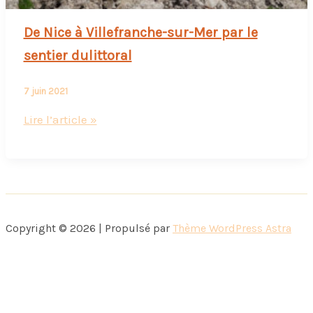
De Nice à Villefranche-sur-Mer par le
sentier dulittoral
7 juin 2021
De
Lire l’article »
Nice
à
Villefranche-
sur-
Mer
Copyright © 2026 | Propulsé par
Thème WordPress Astra
par
le
sentier
dulittoral