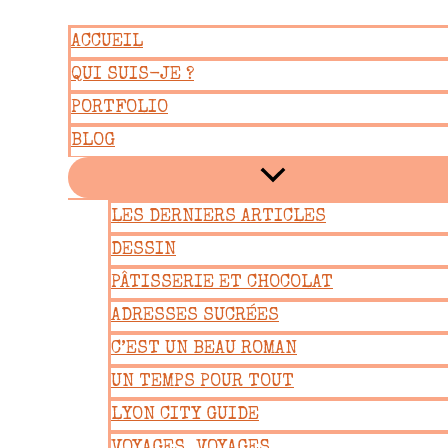
Aller
ACCUEIL
au
QUI SUIS-JE ?
contenu
PORTFOLIO
BLOG
LES DERNIERS ARTICLES
DESSIN
PÂTISSERIE ET CHOCOLAT
ADRESSES SUCRÉES
C’EST UN BEAU ROMAN
UN TEMPS POUR TOUT
LYON CITY GUIDE