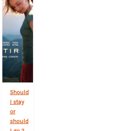
Should
I stay
or
should
I go ?