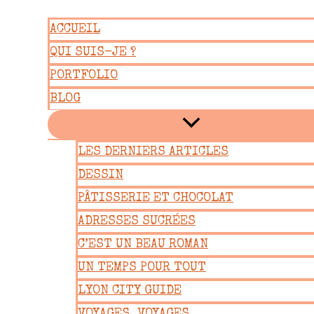
Aller
ACCUEIL
au
QUI SUIS-JE ?
contenu
PORTFOLIO
BLOG
LES DERNIERS ARTICLES
DESSIN
PÂTISSERIE ET CHOCOLAT
ADRESSES SUCRÉES
C’EST UN BEAU ROMAN
UN TEMPS POUR TOUT
LYON CITY GUIDE