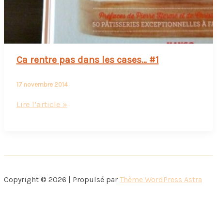
Ca rentre pas dans les cases… #1
17 novembre 2014
Ca
Lire l’article »
rentre
pas
dans
les
cases…
Copyright © 2026 | Propulsé par
Thème WordPress Astra
#1