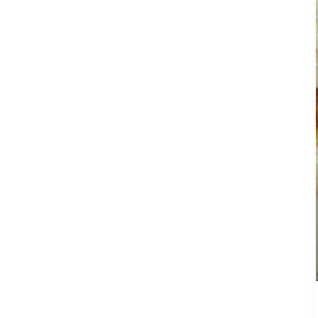
Bouillet
(caramel
gianduja)