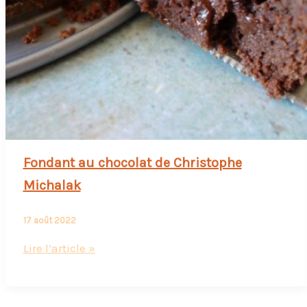
Fondant au chocolat de Christophe
Michalak
17 août 2022
Fondant
Lire l’article »
au
chocolat
de