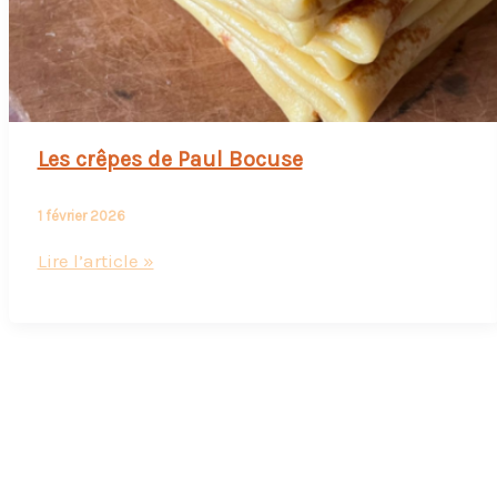
Les crêpes de Paul Bocuse
1 février 2026
Les
Lire l’article »
crêpes
de
Paul
Bocuse