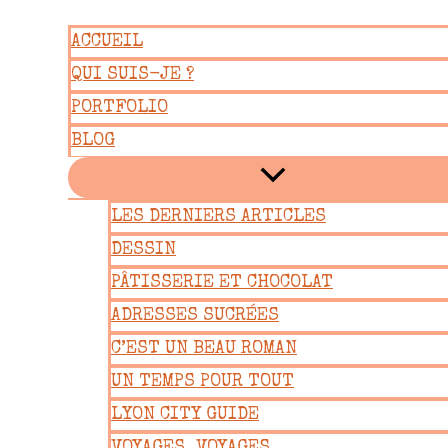
Aller
ACCUEIL
au
QUI SUIS-JE ?
contenu
PORTFOLIO
BLOG
LES DERNIERS ARTICLES
DESSIN
PÂTISSERIE ET CHOCOLAT
ADRESSES SUCRÉES
C’EST UN BEAU ROMAN
UN TEMPS POUR TOUT
LYON CITY GUIDE