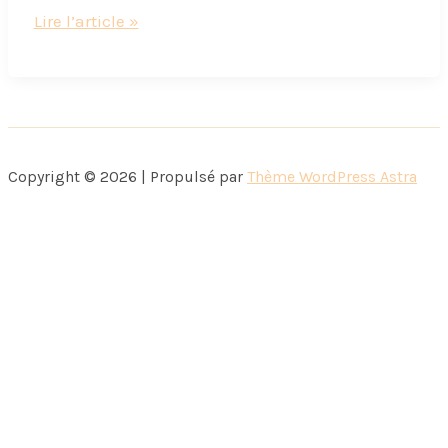
Métro
Lire l’article »
c’est
trop
?
Copyright © 2026 | Propulsé par
Thème WordPress Astra