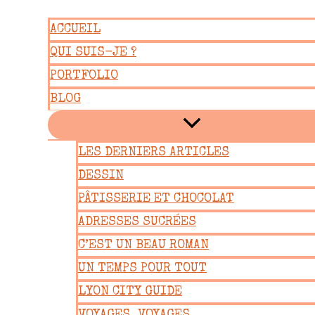
Aller
ACCUEIL
au
QUI SUIS-JE ?
contenu
PORTFOLIO
BLOG
LES DERNIERS ARTICLES
DESSIN
PÂTISSERIE ET CHOCOLAT
ADRESSES SUCRÉES
C’EST UN BEAU ROMAN
UN TEMPS POUR TOUT
LYON CITY GUIDE