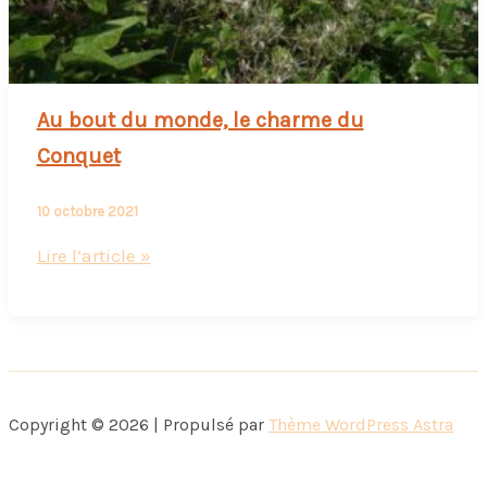
Au bout du monde, le charme du
Conquet
10 octobre 2021
Au
Lire l’article »
bout
du
monde,
le
charme
Copyright © 2026 | Propulsé par
Thème WordPress Astra
du
Conquet