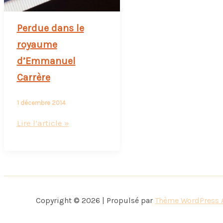
Perdue dans le
royaume
d’Emmanuel
Carrère
1 décembre 2014
Perdue
Lire l’article »
dans
le
royaume
d’Emmanuel
Carrère
Copyright © 2026 | Propulsé par
Thème WordPress 