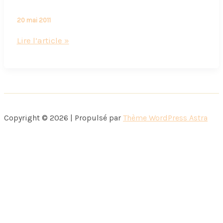
20 mai 2011
Martin
Lire l’article »
Parr
et
Vincent
Delerm
Copyright © 2026 | Propulsé par
Thème WordPress Astra