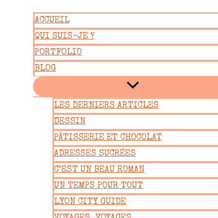
Aller
ACCUEIL
au
QUI SUIS-JE ?
contenu
PORTFOLIO
BLOG
LES DERNIERS ARTICLES
DESSIN
PÂTISSERIE ET CHOCOLAT
ADRESSES SUCRÉES
C’EST UN BEAU ROMAN
UN TEMPS POUR TOUT
LYON CITY GUIDE