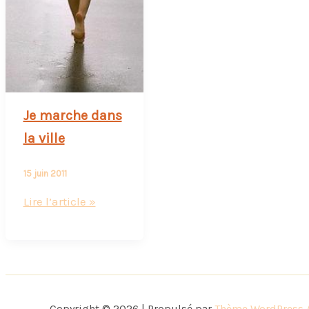
Je marche dans
la ville
15 juin 2011
Je
Lire l’article »
marche
dans
la
ville
Copyright © 2026 | Propulsé par
Thème WordPress 