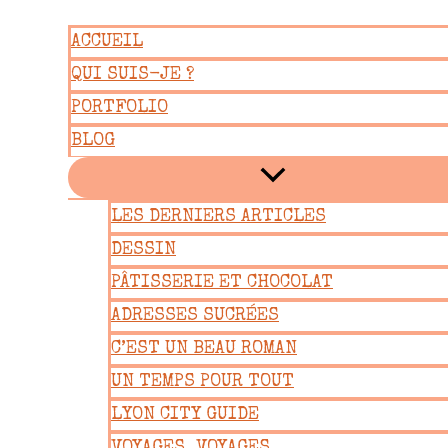
Aller
ACCUEIL
au
QUI SUIS-JE ?
contenu
PORTFOLIO
BLOG
LES DERNIERS ARTICLES
DESSIN
PÂTISSERIE ET CHOCOLAT
ADRESSES SUCRÉES
C’EST UN BEAU ROMAN
UN TEMPS POUR TOUT
LYON CITY GUIDE