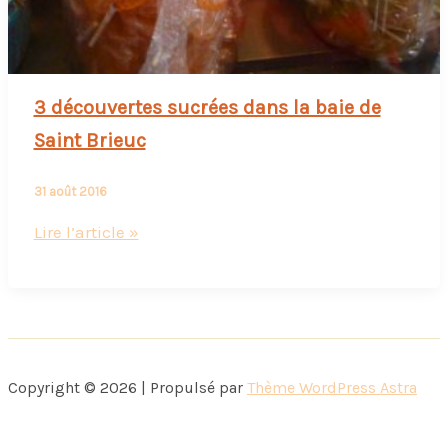
3 découvertes sucrées dans la baie de
Saint Brieuc
31 août 2016
3
Lire l’article »
découvertes
sucrées
dans
la
baie
Copyright © 2026 | Propulsé par
Thème WordPress Astra
de
Saint