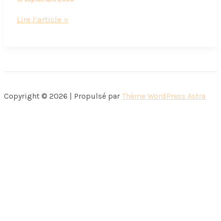
Service
Lire l’article »
après-
vente
bonjour
!
Copyright © 2026 | Propulsé par
Thème WordPress Astra