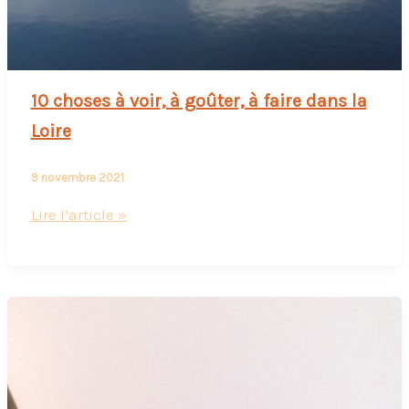
10 choses à voir, à goûter, à faire dans la
Loire
9 novembre 2021
10
Lire l’article »
choses
à
voir,
à
goûter,
à
faire