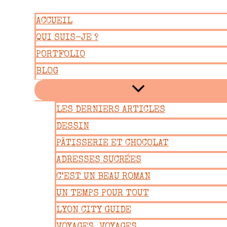
Aller
ACCUEIL
au
QUI SUIS-JE ?
contenu
PORTFOLIO
BLOG
LES DERNIERS ARTICLES
DESSIN
PÂTISSERIE ET CHOCOLAT
ADRESSES SUCRÉES
C’EST UN BEAU ROMAN
UN TEMPS POUR TOUT
LYON CITY GUIDE