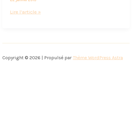
Hôtel
Lire l’article »
4
étoiles
pour
les
Playmobil
Copyright © 2026 | Propulsé par
Thème WordPress Astra