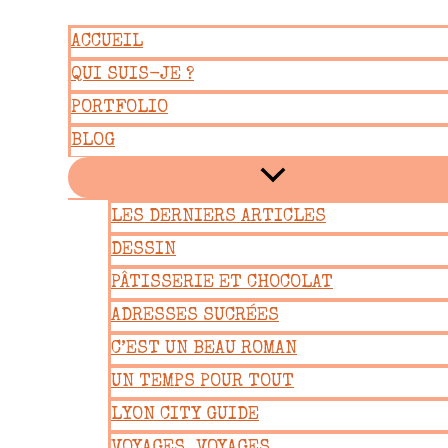
Aller
ACCUEIL
au
QUI SUIS-JE ?
contenu
PORTFOLIO
BLOG
LES DERNIERS ARTICLES
DESSIN
PÂTISSERIE ET CHOCOLAT
ADRESSES SUCRÉES
C’EST UN BEAU ROMAN
UN TEMPS POUR TOUT
LYON CITY GUIDE