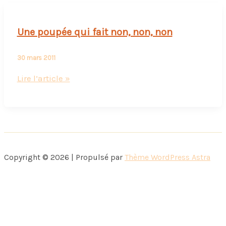
Une poupée qui fait non, non, non
30 mars 2011
Une
Lire l’article »
poupée
qui
fait
non,
non,
Copyright © 2026 | Propulsé par
Thème WordPress Astra
non