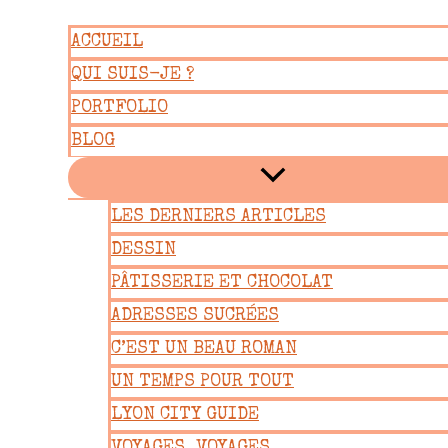
Aller
ACCUEIL
au
QUI SUIS-JE ?
contenu
PORTFOLIO
BLOG
LES DERNIERS ARTICLES
DESSIN
PÂTISSERIE ET CHOCOLAT
ADRESSES SUCRÉES
C’EST UN BEAU ROMAN
UN TEMPS POUR TOUT
LYON CITY GUIDE