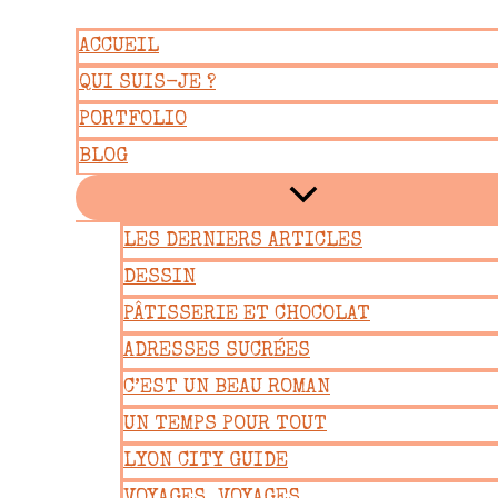
Aller
ACCUEIL
au
QUI SUIS-JE ?
contenu
PORTFOLIO
BLOG
LES DERNIERS ARTICLES
DESSIN
PÂTISSERIE ET CHOCOLAT
ADRESSES SUCRÉES
C’EST UN BEAU ROMAN
UN TEMPS POUR TOUT
LYON CITY GUIDE