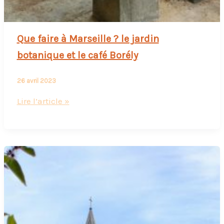
Que faire à Marseille ? le jardin
botanique et le café Borély
26 avril 2023
Que
Lire l’article »
faire
à
Marseille
?
le
jardin
botanique
et