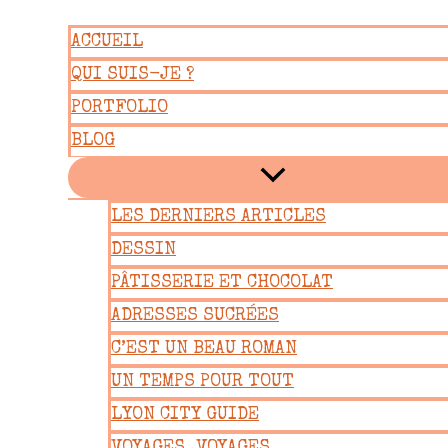
Aller
ACCUEIL
au
QUI SUIS-JE ?
contenu
PORTFOLIO
BLOG
LES DERNIERS ARTICLES
DESSIN
PÂTISSERIE ET CHOCOLAT
ADRESSES SUCRÉES
C’EST UN BEAU ROMAN
UN TEMPS POUR TOUT
LYON CITY GUIDE