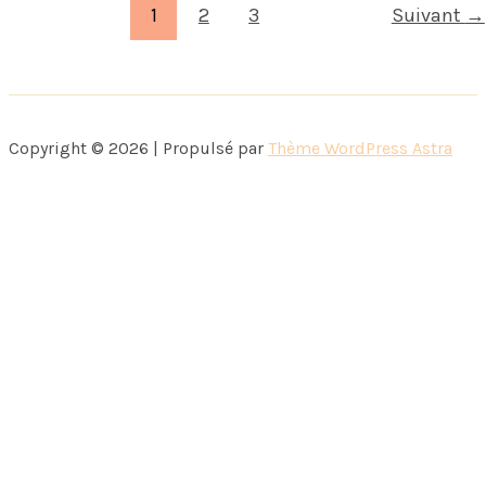
Panier
1
2
3
Suivant
→
Copyright © 2026 | Propulsé par
Thème WordPress Astra