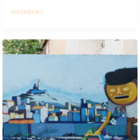
Pause
Lire l’article »
gourmande
aux
Bricoleurs
de
Douceurs